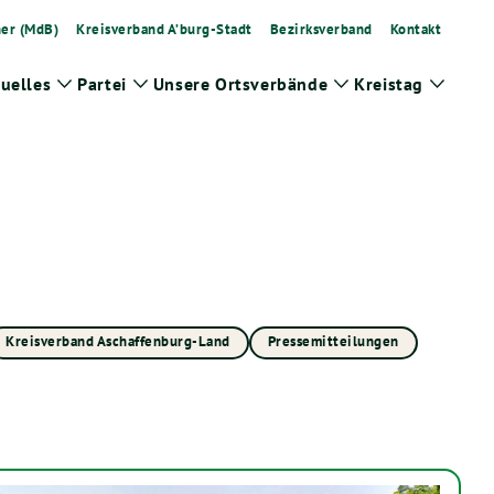
ner (MdB)
Kreisverband A’burg-Stadt
Bezirksverband
Kontakt
uelles
Partei
Unsere Ortsverbände
Kreistag
Zeige
Zeige
Zeige
Zeige
Untermenü
Untermenü
Untermenü
Unter
Kreisverband Aschaffenburg-Land
Pressemitteilungen