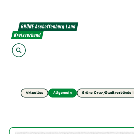
Weiter
zum
Inhalt
GRÜNE Aschaffenburg-Land
Kreisverband
Suche
Aktuelles
Allgemein
Grüne Orts-/Stadtverbände 