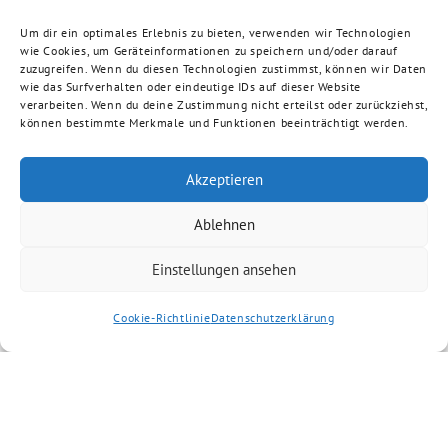
Um dir ein optimales Erlebnis zu bieten, verwenden wir Technologien
wie Cookies, um Geräteinformationen zu speichern und/oder darauf
zuzugreifen. Wenn du diesen Technologien zustimmst, können wir Daten
wie das Surfverhalten oder eindeutige IDs auf dieser Website
verarbeiten. Wenn du deine Zustimmung nicht erteilst oder zurückziehst,
können bestimmte Merkmale und Funktionen beeinträchtigt werden.
Akzeptieren
Ablehnen
Einstellungen ansehen
Cookie-Richtlinie
Datenschutzerklärung
GRÜNE Aschaffenburg-Land benutzt das freie grüne Theme
‐ ein Angebot der
sunflower
verdigado eG