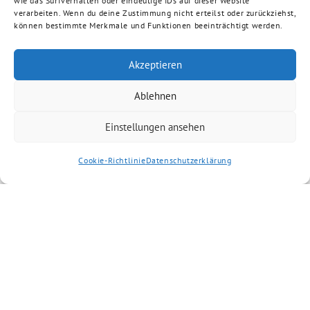
wie das Surfverhalten oder eindeutige IDs auf dieser Website
verarbeiten. Wenn du deine Zustimmung nicht erteilst oder zurückziehst,
können bestimmte Merkmale und Funktionen beeinträchtigt werden.
Akzeptieren
Ablehnen
Einstellungen ansehen
Cookie-Richtlinie
Datenschutzerklärung
GRÜNE Aschaffenburg-Land benutzt das freie grüne Theme
‐ ein Angebot der
sunflower
verdigado eG
Suche
Niklas Wagener (MdB)