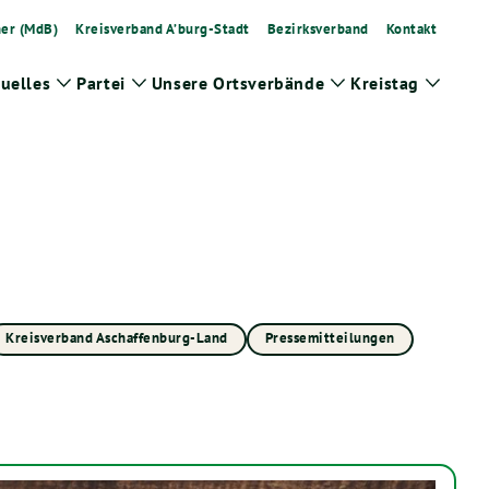
ner (MdB)
Kreisverband A’burg-Stadt
Bezirksverband
Kontakt
uelles
Partei
Unsere Ortsverbände
Kreistag
Zeige
Zeige
Zeige
Zeige
Untermenü
Untermenü
Untermenü
Unter
Kreisverband Aschaffenburg-Land
Pressemitteilungen