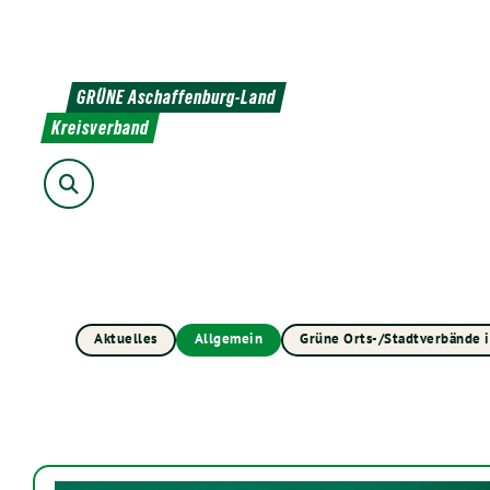
Weiter
zum
Inhalt
GRÜNE Aschaffenburg-Land
Kreisverband
Suche
Aktuelles
Allgemein
Grüne Orts-/Stadtverbände 