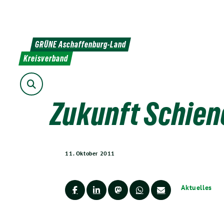
Weiter
zum
Inhalt
GRÜNE Aschaffenburg-Land
Kreisverband
Suche
Zukunft Schien
11. Oktober 2011
Aktuelles