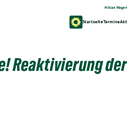
Niklas Wage
Startseite
Termine
Akt
e! Reaktivierung de