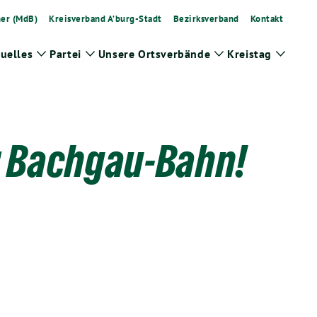
ner (MdB)
Kreisverband A’burg-Stadt
Bezirksverband
Kontakt
uelles
Partei
Unsere Ortsverbände
Kreistag
Zeige
Zeige
Zeige
Zeige
Untermenü
Untermenü
Untermenü
Unter
r Bachgau-Bahn!