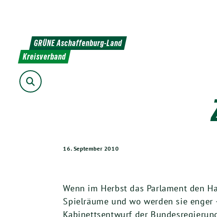
Weiter
zum
Inhalt
GRÜNE Aschaffenburg-Land
Kreisverband
Suche
16. September 2010
Wenn im Herbst das Parlament den Hau
Spielräume und wo werden sie enger –
Kabinettsentwurf der Bundesregierung