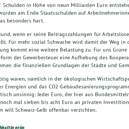
 Schulden in Höhe von neun Milliarden Euro entstehe
t würden am Ende Staatsschulden auf Arbeitnehmerinn
as besonders hart.
nd, wenn er seine Beitragszahlungen für Arbeitslose
llt. Für mehr sozial Schwache wird damit der Weg in d
ng kommt eine weitere Belastung zu. Für uns Grüne is
Reform der Gewerbesteuer eine Aufhebung des Kooper
en die finanziellen Grundlagen der Städte und Gem
ig wären, nämlich in der ökologischen Wirtschaftspol
rer Energien und das CO2-Gebäudesanierungsprogramm
litisch unsinnig: Jeder Euro, der hier aus Bundesmitt
t noch mal sieben bis acht Euro an privaten Investitio
m will Schwarz-Gelb offenbar verzichten.
hhaltig grün.