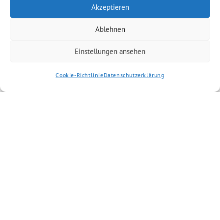
Akzeptieren
Ablehnen
Einstellungen ansehen
Cookie-Richtlinie
Datenschutzerklärung
GRÜNE Aschaffenburg-Land benutzt das freie grüne Theme
‐ ein Angebot der
sunflower
verdigado eG
Suche
Niklas Wagener (MdB)
Kreisverband A’burg-Stadt
Bezirksverband