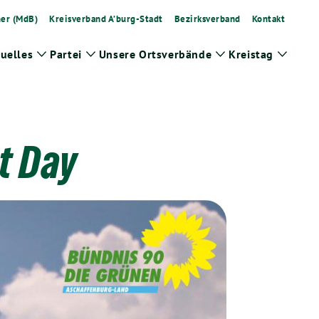
ner (MdB)
Kreisverband A’burg-Stadt
Bezirksverband
Kontakt
uelles
Partei
Unsere Ortsverbände
Kreistag
Zeige
Zeige
Zeige
Zeige
Untermenü
Untermenü
Untermenü
Unter
t Day