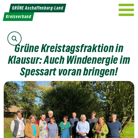
Weiter
GRÜNE Aschaffenburg-Land
zum
Kreisverband
Inhalt
Suche
Grüne Kreistagsfraktion in
Klausur: Auch Windenergie im
Spessart voran bringen!