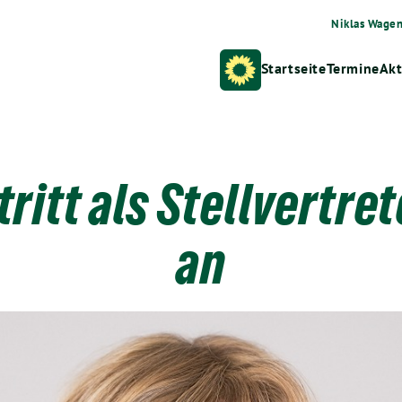
Niklas Wage
Startseite
Termine
Akt
tritt als Stellvertre
an