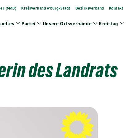
ner (MdB)
Kreisverband A’burg-Stadt
Bezirksverband
Kontakt
uelles
Partei
Unsere Ortsverbände
Kreistag
Zeige
Zeige
Zeige
Zeige
Untermenü
Untermenü
Untermenü
Unter
terin des Landrats