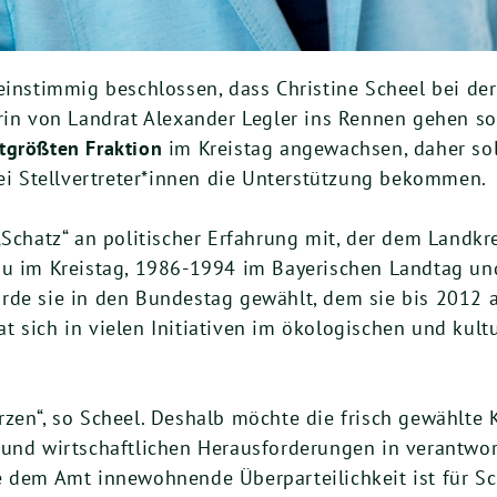
einstimmig beschlossen, dass Christine Scheel bei de
rin von Landrat Alexander Legler ins Rennen gehen sol
tgrößten Fraktion
im Kreistag angewachsen, daher soll
rei Stellvertreter*innen die Unterstützung bekommen.
„Schatz“ an politischer Erfahrung mit, der dem Landkr
au im Kreistag, 1986-1994 im Bayerischen Landtag und
rde sie in den Bundestag gewählt, dem sie bis 2012 a
 sich in vielen Initiativen im ökologischen und kult
zen“, so Scheel. Deshalb möchte die frisch gewählte 
 und wirtschaftlichen Herausforderungen in verantwor
e dem Amt innewohnende Überparteilichkeit ist für Sc