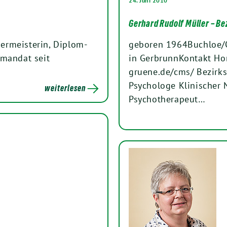
24. Juni 2010
Gerhard Rudolf Müller – Be
ermeisterin, Diplom-
geboren 1964Buchloe/O
smandat seit
in GerbrunnKontakt Ho
gruene.de/cms/ Bezirk
Psychologe Klinischer
weiterlesen
Psychotherapeut…