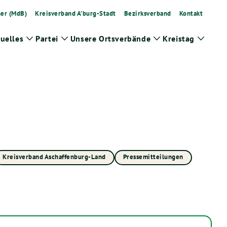
ner (MdB)
Kreisverband A’burg-Stadt
Bezirksverband
Kontakt
uelles
Partei
Unsere Ortsverbände
Kreistag
Zeige
Zeige
Zeige
Zeige
Untermenü
Untermenü
Untermenü
Unter
Kreisverband Aschaffenburg-Land
Pressemitteilungen