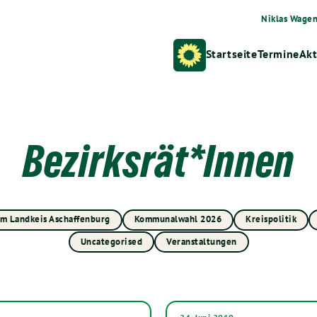
Niklas Wage
Startseite
Termine
Akt
Bezirksrät*Innen
im Landkeis Aschaffenburg
Kommunalwahl 2026
Kreispolitik
Uncategorised
Veranstaltungen