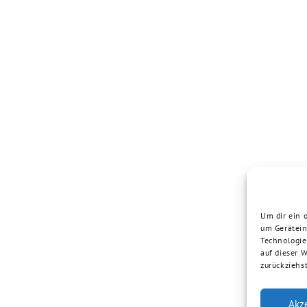
Um dir ein 
um Gerätein
Technologie
auf dieser 
zurückziehs
Akz