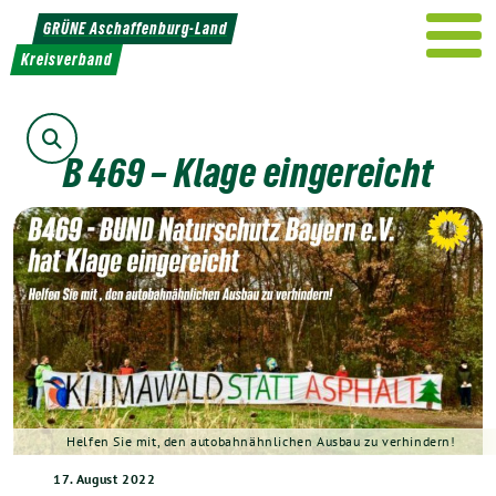
Weiter
GRÜNE Aschaffenburg-Land
zum
Kreisverband
Inhalt
Suche
B 469 – Klage eingereicht
Helfen Sie mit, den autobahnähnlichen Ausbau zu verhindern!
17. August 2022