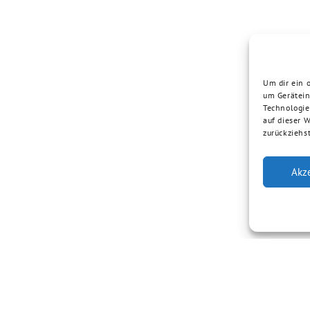
Um dir ein 
um Gerätein
Technologie
auf dieser 
zurückziehs
Akz