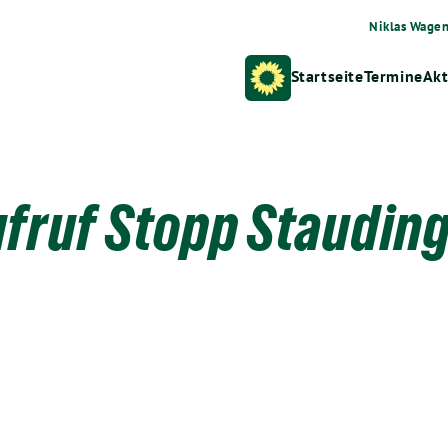
Niklas Wage
Startseite
Termine
Akt
fruf Stopp Staudin