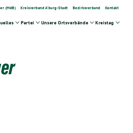
ner (MdB)
Kreisverband A’burg-Stadt
Bezirksverband
Kontakt
uelles
Partei
Unsere Ortsverbände
Kreistag
Zeige
Zeige
Zeige
Zeige
Untermenü
Untermenü
Untermenü
Unter
ger