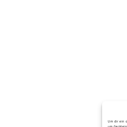
Um dir ein 
um Gerätein