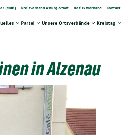
ner (MdB)
Kreisverband A’burg-Stadt
Bezirksverband
Kontakt
uelles
Partei
Unsere Ortsverbände
Kreistag
Zeige
Zeige
Zeige
Zeige
Untermenü
Untermenü
Untermenü
Unter
ünen in Alzenau