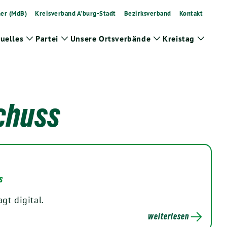
ner (MdB)
Kreisverband A’burg-Stadt
Bezirksverband
Kontakt
uelles
Partei
Unsere Ortsverbände
Kreistag
Zeige
Zeige
Zeige
Zeige
Untermenü
Untermenü
Untermenü
Unter
chuss
s
gt digital.
weiterlesen