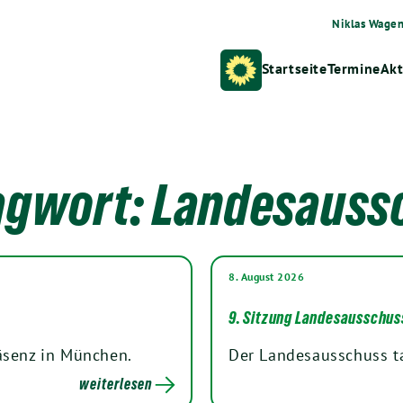
Niklas Wage
Startseite
Termine
Akt
agwort:
Landesauss
8. August 2026
9. Sitzung Landesausschus
äsenz in München.
Der Landesausschuss ta
weiterlesen