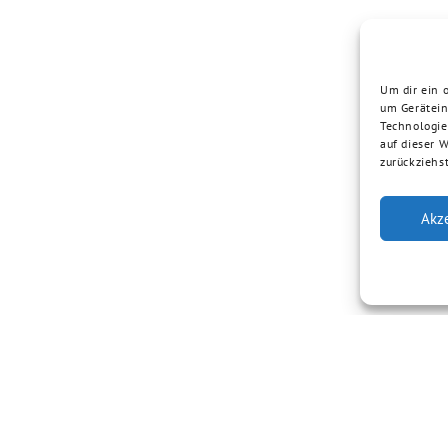
Um dir ein 
um Gerätein
Technologie
auf dieser 
zurückziehs
Akz