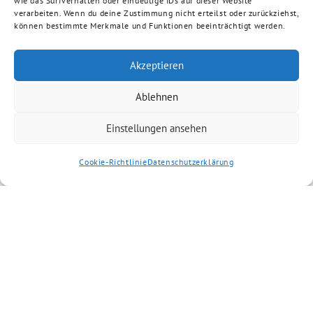
wie das Surfverhalten oder eindeutige IDs auf dieser Website
verarbeiten. Wenn du deine Zustimmung nicht erteilst oder zurückziehst,
können bestimmte Merkmale und Funktionen beeinträchtigt werden.
Akzeptieren
Ablehnen
Einstellungen ansehen
Cookie-Richtlinie
Datenschutzerklärung
GRÜNE Aschaffenburg-Land benutzt das freie grüne Theme
‐ ein Angebot der
sunflower
verdigado eG
Suche
Niklas Wagener (MdB)